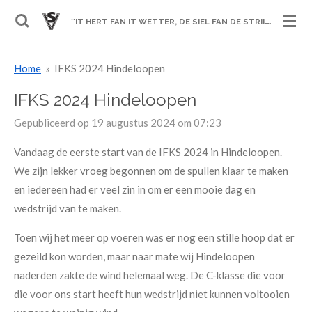
Ga
`
`IT HERT FAN IT WETTER, DE SIEL FAN DE STRIID´´
direct
naar
Home
»
IFKS 2024 Hindeloopen
de
hoofdinhoud
IFKS 2024 Hindeloopen
Gepubliceerd op 19 augustus 2024 om 07:23
Vandaag de eerste start van de IFKS 2024 in Hindeloopen.
We zijn lekker vroeg begonnen om de spullen klaar te maken
en iedereen had er veel zin in om er een mooie dag en
wedstrijd van te maken.
Toen wij het meer op voeren was er nog een stille hoop dat er
gezeild kon worden, maar naar mate wij Hindeloopen
naderden zakte de wind helemaal weg. De C-klasse die voor
die voor ons start heeft hun wedstrijd niet kunnen voltooien