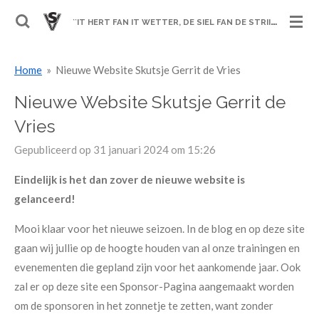
Ga
`
`IT HERT FAN IT WETTER, DE SIEL FAN DE STRIID´´
direct
naar
Home
»
Nieuwe Website Skutsje Gerrit de Vries
de
hoofdinhoud
Nieuwe Website Skutsje Gerrit de
Vries
Gepubliceerd op 31 januari 2024 om 15:26
Eindelijk is het dan zover de nieuwe website is
gelanceerd!
Mooi klaar voor het nieuwe seizoen. In de blog en op deze site
gaan wij jullie op de hoogte houden van al onze trainingen en
evenementen die gepland zijn voor het aankomende jaar. Ook
zal er op deze site een Sponsor-Pagina aangemaakt worden
om de sponsoren in het zonnetje te zetten, want zonder