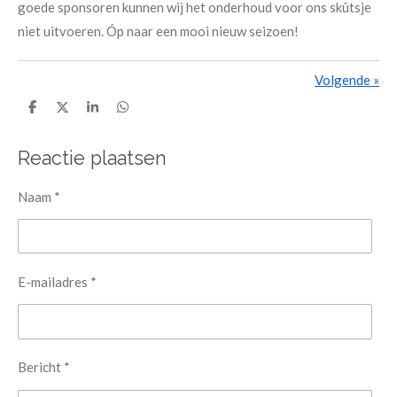
goede sponsoren kunnen wij het onderhoud voor ons skûtsje
niet uitvoeren. Óp naar een mooi nieuw seizoen!
Volgende
»
D
D
S
D
e
e
h
e
l
e
a
l
e
l
r
e
Reactie plaatsen
n
e
n
Naam *
E-mailadres *
Bericht *